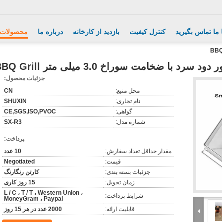
 ما تماس بگیرید
کنترل کیفیت
بازدید از کارخانه
درباره ما
محصولات
دود سرد با ضخامت سوراخ 3.0 میلی متر BBQ Grill
جزئیات محصول:
محل منبع:
CN
نام تجاری:
SHUXIN
گواهی:
CE,SGS,ISO,PVOC
شماره مدل:
SX-R3
پرداخت:
مقدار حداقل تعداد سفارش:
10 عدد
قیمت:
Negotiated
جزئیات بسته بندی:
کارتن رنگارنگ
زمان تحویل:
15 روز کاری
L / C ، T / T ، Western Union ،
شرایط پرداخت:
MoneyGram ، Paypal
قابلیت ارائه:
2000 عدد در هر 15 روز