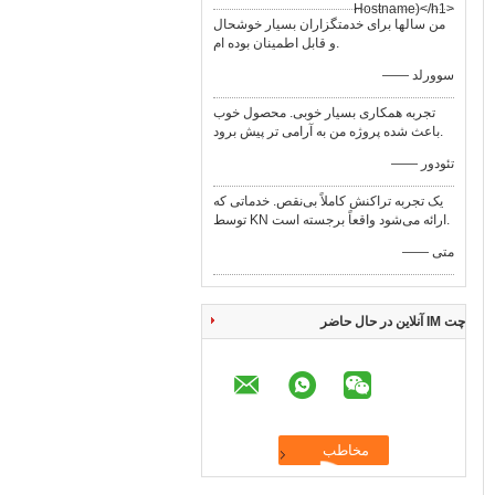
Hostname)</h1>
من سالها برای خدمتگزاران بسیار خوشحال
و قابل اطمینان بوده ام.
—— سوورلد
تجربه همکاری بسیار خوبی. محصول خوب
باعث شده پروژه من به آرامی تر پیش برود.
—— تئودور
یک تجربه تراکنش کاملاً بی‌نقص. خدماتی که
توسط KN ارائه می‌شود واقعاً برجسته است.
—— متی
چت IM آنلاین در حال حاضر