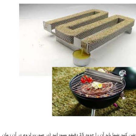
1. خاک اره را با یک انفجار کوچک آشپزخانه روشن کنید.شما باید آن را حدود 15 دقیقه بسوزانید (در صورت لزوم در آن زمان