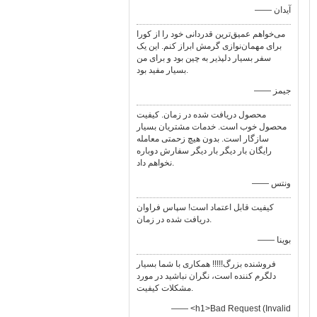
—— آيدان
می‌خواهم عمیق‌ترین قدردانی خود را از کورا
برای مهمان‌نوازی گرمش ابراز کنم. این یک
سفر بسیار دلپذیر به چین بود و برای من
بسیار مفید بود.
—— جیمز
محصول دریافت شده در زمان. کیفیت
محصول خوب است. خدمات مشتریان بسیار
سازگار است. بدون هیچ زحمتی معامله
رایگان بار دیگر بار دیگر سفارش دوباره
نخواهم داد.
—— ونتس
کیفیت قابل اعتماد است! سپاس فراوان
دریافت شده در زمان.
—— بوینا
فروشنده بزرگ!!!!! همکاری با شما بسیار
دلگرم کننده است، نگران نباشید در مورد
مشکلات کیفیت.
—— <h1>Bad Request (Invalid