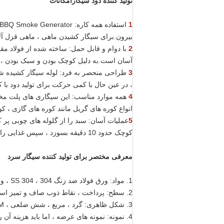
تولید کننده دود سیگار
امکانات
1
بیرون.برای سیگار کشیدن ماهی ، ماهی قزل آلا 
2
با دوام و قابل حمل: ساخته شده از فولاد مق
آسان است.به دلیل کوچک بودن و سبک بودن ، ا
3
طراحی منحصر به فرد: لوله سیگار کشیده شده
، در عین حال با کمی حرکت برای تولید دود با ک
4
همه موارد مناسب: این سیگاری های پلت مخص
انواع کوره های گریل مانند کوره های گازی ، 
5
عملیات آسان: سبد را از گلوله های چوبی پر ک
کوچک حدود 10 دقیقه بسوزد ، سپس غذایی را که تهیه کرده اید دود کنید.می تواند تا 7 ساعت سیگار بکشد.
معرفی مختصر برای تولید کننده سیگار سرد
1. مواد: ورق فولاد ضد زنگ SS 304 ، 304 ، ورق فلز سوراخ شده.
2. سطح: پرداخت ، نقاط ذوب صاف و تمیز است.
3. شکل ظاهری: گرد ، مربع ، شش ضلعی ، M شکل ؛
4. نمونه: نمونه های عرضه ، اما باید هزینه آن را پرداخت کنید.