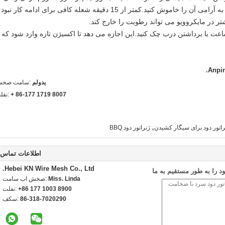
 کنید.کمتر از 15 دقیقه شعله کافی برای ادامه کار نبود
 ساعت با برداشتن درب چک کنید.این اجازه می دهد تا اکسیژن تازه وارد شود که
Anpin
ملودی
شخص تماس
+ 86-177 1719 8007
تلفن
,
ژنراتور دود BBQ
اطلاعات تماس
Hebei KN Wire Mesh Co., Ltd.
 را به طور مستقیم به ما
Miss. Linda
تماس با شخص:
+86 177 1003 8900
تلفن:
86-318-7020290
فکس: