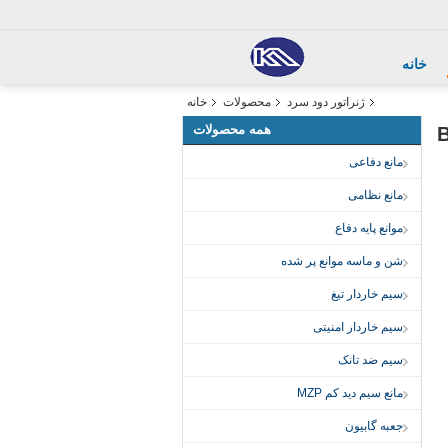
خانه
ژنراتور دود سرد
محصولات
خانه
همه محصولات
مانع دفاعی
مانع نظامی
موانع پایه دفاع
شن و ماسه موانع پر شده
سیم خاردار تیغ
سیم خاردار امنیتی
سیم ضد تانک
مانع سیم دید کم MZP
جعبه گابیون