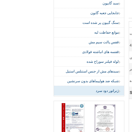
سبد گابیون
جابجایی جعبه گابون
سنگ گبیون پر شده است
موانع حفاظت لبه
ت
قفس پالت سیم مش
4
قفسه های انباشته فولادی
ن
لوله فیلتر سوراخ شده
سبدهای مش از جنس استنلس استیل
ه
شبکه ضد هواپیماهای بدون سرنشین
ژنراتور دود سرد