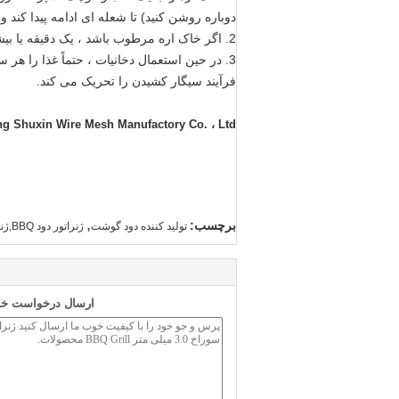
دوباره روشن کنید) تا شعله ای ادامه پیدا کند و به آرامی آن را خاموش
2. اگر خاک اره مرطوب باشد ، یک دقیقه یا بیشتر در مایکروویو می تواند رطوبت را خارج کند.
3. در حین استعمال دخانیات ، حتماً غذا را هر
فرآیند سیگار کشیدن را تحریک می کند.
g Shuxin Wire Mesh Manufactory Co. ، Ltd.
,
برچسب:
تولید کننده دود گوشت
ژنراتور دود BBQ,ژنراتور دود برای سیگار کشیدن
ارسال درخواست خود