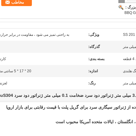
مخاطب
بزرگ :
BBQ Gr
ویژگی:
به راحتی تمیز می شود ، مقاومت در برابر حرار
گذرگاه:
ه
بسته بندی:
کارت
اندازه:
20 * 17 * 5 سانتی متر
رنگ:
لغزند
ژنراتور دود سرد ضخامت 0.1 میلی متر
ژنراتور دود سرد SuS304
,
,
 ، انگلستان ، ایالات متحده آمریکا محبوب است