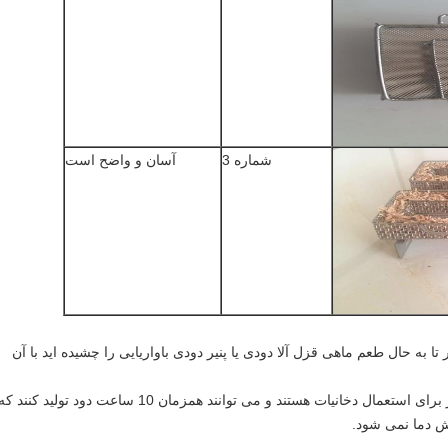
شماره 3
آسان و واضح است
 به حال طعم ماهی قزل آلا دودی یا پنیر دودی باواریایی را چشیده اید با آن
ژنراتورهای دود سرد روشی کاملاً م efficientثر برای استعمال دخانیات هستند و می توانند همزمان 10 ساعت دود تولید کنند ک
ش دما نمی شود.