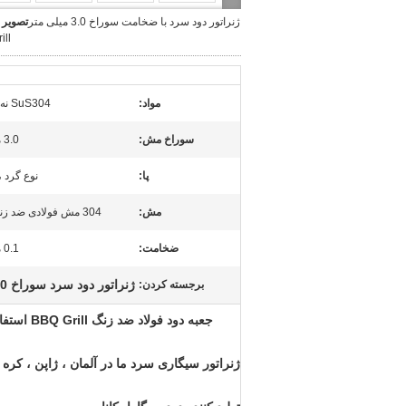
ژنراتور دود سرد با ضخامت سوراخ 3.0 میلی متر
تصویر 
ill
مواد:
SuS304 نه SS 201
سوراخ مش:
3.0 میلی متر
پا:
نوع گرد ، 4 قطع
مش:
304 مش فولادی ضد زنگ هلندی
ضخامت:
0.1 میلی متر
ژنراتور دود سرد سوراخ 3.0 میلی متر
برجسته کردن:
جعبه دود فولاد ضد زنگ BBQ Grill استفاده از ژنراتور سیگاری سرد برای گریل پلت با قیمت رقابتی برای بازار اروپا
ژنراتور سیگاری سرد ما در آلمان ، ژاپن ، کره