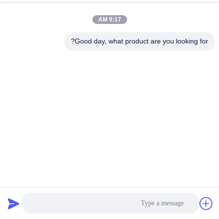
کنترل
9:17 AM
کیفیت
Good day, what product are you looking for?
با
ما
تماس
بگیرید
اخبار
درخواست
قیمت
گالوانیزه سیم فولادی مانع دفاعی با ژئوتکستیل UV مقاوم
مانع دفاعی
2025-11-03
1150 نظرات
نقشه