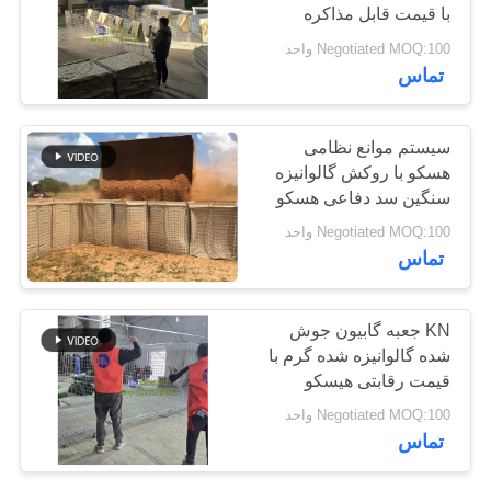
با قیمت قابل مذاکره
سایت
Negotiated MOQ:100 واحد
تماس
حریم
خصوصی
سیستم موانع نظامی
هسکو با روکش گالوانیزه
سنگین سد دفاعی هسکو
Negotiated MOQ:100 واحد
تماس
KN جعبه گابيون جوش
شده گالوانيزه شده گرم با
قيمت رقابتی هيسکو
Negotiated MOQ:100 واحد
تماس