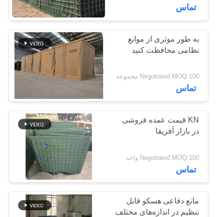
کنترل
تماس
کیفیت
به طور موثری از موانع
نظامی محافظت کنید
با
ما
Negotiated MOQ:100 مجموعه
تماس
تماس
بگیرید
KN قیمت عمده فروشی
در بازار آفریقا
اخبار
Negotiated MOQ:100 واحد
درخواست
تماس
قیمت
مانع دفاعی هسکو قابل
نقشه
تنظیم در اندازه‌های مختلف