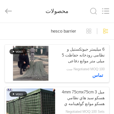
KN
Wire
Mesh
محصولات
Co.,
Ltd..
All
Rights
Reserved.
خانه
hesco barrier
محصولات
6 میلیمتر جیوتکستیل و
نظامی رودخانه حفاظت 5
درباره
میلی متر موانع دفاعی
ما
قیمت موانع
Negotiated MOQ:100 ست
تماس
بازدید
از
ميل 3 4mm 75cmx75cm
هسکو سبد هاي نظامي
کارخانه
هسکو موانع گواهينامه ي
ISO
Negotiated MOQ:100 Sets