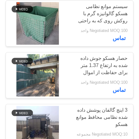
سیستم موانع نظامی
هسکو گالوانیزه گرم با
روکش روی که به راحتی
مونتاژ می شود
Negotiated MOQ:100 واحد
تماس
حصار هسکو جوش داده
شده به ارتفاع 1.37 متر
برای حفاظت از اموال
دیوار حائل
Negotiated MOQ:100 واحد
تماس
3 اینچ گالفان پوشش داده
شده نظامی محافظ موانع
هسکو
Negotiated MOQ:10 مجموعه