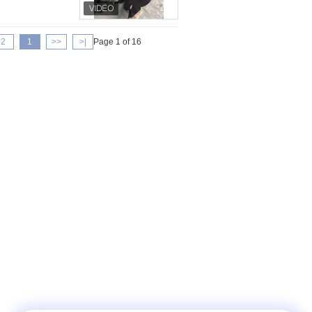
2
1
<<
|<
Page 1 of 16