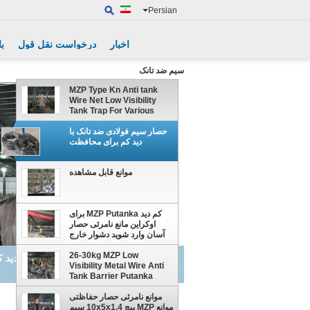
Persian
اخبار
درخواست نقل قول
با
سیم ضد تانک
MZP Type Kn Anti tank
Wire Net Low Visibility
Tank Trap For Various
Terrains Vehicle
Immobilization Defense
حصار سیم فولادی ضد تانک با
Barrier
دید کم برای محافظت
موانع قابل مشاهده
کم دید MZP Putanka برای
اوکراین مانع نامرئی حصار
آسان وارد شوید دشوار خارج
شوید مانع سیم شبکه مانع
نامرئی حصار
26-30kg MZP Low
حصار سیم فولادی ضد تانک با دید
Visibility Metal Wire Anti
Tank Barrier Putanka
Mesh With 10*10**1.1-
1.4m For Covert Military
موانع نامرئی حصار حفاظتی
Applications
موانع MZP پیچ 10x5x1.4 سیم