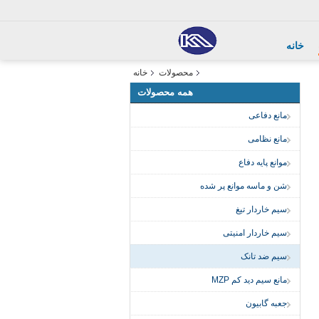
خانه
محصولات
خانه
همه محصولات
مانع دفاعی
مانع نظامی
موانع پایه دفاع
شن و ماسه موانع پر شده
سیم خاردار تیغ
سیم خاردار امنیتی
سیم ضد تانک
مانع سیم دید کم MZP
جعبه گابیون