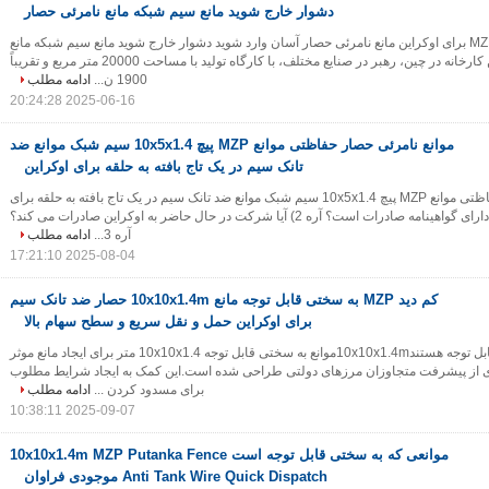
دشوار خارج شوید مانع سیم شبکه مانع نامرئی حصار
کم دید MZP Putanka برای اوکراین مانع نامرئی حصار آسان وارد شوید دشوار خارج شوید مانع سیم شبکه مانع
نامرئی حصار اولین کارخانه در چین، رهبر در صنایع مختلف، با کارگاه تولید با مساحت 20000 متر مربع و تقريباً
1900 ن...
ادامه مطلب
2025-06-16 20:24:28
موانع نامرئی حصار حفاظتی موانع MZP پیچ 10x5x1.4 سیم شبک موانع ضد
تانک سیم در یک تاج بافته به حلقه برای اوکراین
موانع نامرئی حصار حفاظتی موانع MZP پیچ 10x5x1.4 سیم شبک موانع ضد تانک سیم در یک تاج بافته به حلقه برای
اوکراین 1) آیا شرکت دارای گواهینامه صادرات است؟ آره 2) آیا شرکت در حال حاضر به اوکراین صادرات می کند؟
آره 3...
ادامه مطلب
2025-08-04 17:21:10
کم دید MZP به سختی قابل توجه مانع 10x10x1.4m حصار ضد تانک سیم
برای اوکراین حمل و نقل سریع و سطح سهام بالا
موانعی که به سختی قابل توجه هستند10x10x1.4mموانع به سختی قابل توجه 10x10x1.4 متر برای ایجاد مانع موثر
 از پیشرفت متجاوزان مرزهای دولتی طراحی شده است.این کمک به ایجاد شرایط مطلوب
برای مسدود کردن ...
ادامه مطلب
2025-09-07 10:38:11
موانعی که به سختی قابل توجه است 10x10x1.4m MZP Putanka Fence
Anti Tank Wire Quick Dispatch موجودی فراوان