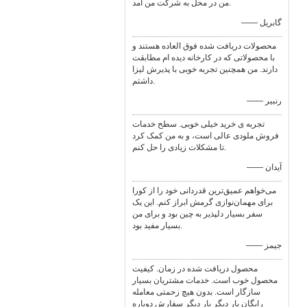
من در محل به شرکت من آمد.
—— گابریل
محصولات دریافت شده فوق العاده هستند و
با محصولاتی که در کارخانه دیده ام مطابقت
دارند. من همچنین تجربه خوبی با پذیرش لیزا
داشتم.
—— رنبير
تجربه ی خرید خیلی خوبی. سطح خدمات
فروش ملودی عالی است، و به من کمک کرد
تا مشکلات زیادی را حل کنم.
—— آيدان
می‌خواهم عمیق‌ترین قدردانی خود را از کورا
برای مهمان‌نوازی گرمش ابراز کنم. این یک
سفر بسیار دلپذیر به چین بود و برای من
بسیار مفید بود.
—— جیمز
محصول دریافت شده در زمان. کیفیت
محصول خوب است. خدمات مشتریان بسیار
سازگار است. بدون هیچ زحمتی معامله
رایگان بار دیگر بار دیگر سفارش دوباره