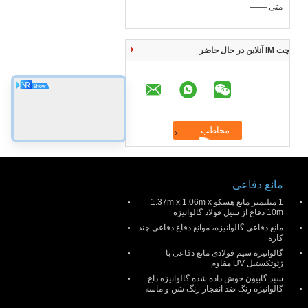
—— متی
چت IM آنلاین در حال حاضر
مانع دفاعی
1 میلیمتر مانع هسکو 1.37m x 1.06m x
10m دفاع از سیل فولاد گالوانیزه
مانع دفاعی گالوانیزه، موانع دفاع دفاعی چند
کاره
گالوانیزه سیم فولادی مانع دفاعی با
ژئوتکستیل UV مقاوم
سبد گابیون جوش داده شده گالوانیزه داغ
گالوانیزه رنگ ضد انفجار رنگ شن و ماسه