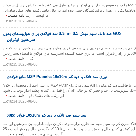
مانع نامرئی MZP Putanka مانع نامحسوس حصار برای اوکراین چقدر طول می کشد تا به اوکراین ارسال شود؟ از
آگوست سال گذشته 2024،ما یکی از رهبران تولیدکنندگان چینی بوده ایم. در حال حاضر،کشورهای اصلی صادراتی
ما لهستان، ر...
ادامه مطلب
2025-09-07 10:38:10
GOST ضد تانک سیم میش 0.5-0.9mm سد فولادی برای هواپیماهای بدون
سرنشین اوکراین
د GOST ضد تانک کم دید سیم مانع سیم فولادی برای متوقف کردن هواپیماهای بدون سرنشین اين شبكه ضد
تانك با گواهينامه GOST، براي رادار نامرئي است اما براي حمله کشنده استرشته هاي فولادي با امضاء بسيار پايين
که ...
ادامه مطلب
2025-08-08 16:48:35
توری ضد تانک با دید کم MZP Putanka 10x10m مانع فولادی
مخزن مخزن حصار با قابلیت دید کم مخزن AITI سد نامرئی MZP Putanka بررسی اجمالی محصول با MZP
ت کنید - یک سرپرست بی حد و حصر که در حالی که آن را قفل می کند به چشم انداز ذوب می شود.
این رشته های مشبک فو...
ادامه مطلب
2025-08-08 16:48:34
سد سیم ضد تانک با دید کم 10x10m فولاد 30kg
Gost Standard Anti Tank مخزن کم دید سیم سیم سد فلزی برای متوقف کردن هواپیماهای بدون سرنشین این سد
امضای فوق العاده کمتری که در حال چرخش است و در عین حال تا 30 کیلوگرم در حال چرخش است ، 25
گارستان های تیز و تیز ...
ادامه مطلب