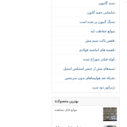
سبد گابیون
جابجایی جعبه گابون
سنگ گبیون پر شده است
موانع حفاظت لبه
قفس پالت سیم مش
قفسه های انباشته فولادی
لوله فیلتر سوراخ شده
سبدهای مش از جنس استنلس استیل
شبکه ضد هواپیماهای بدون سرنشین
ژنراتور دود سرد
بهترین محصولات
موانع قابل مشاهده