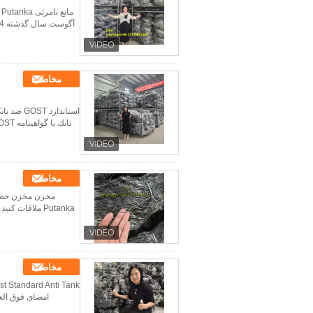
مخاطب
استاندار
مخاطب
Putanka ملاقا
مخاطب