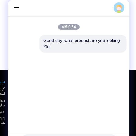
9:54 AM
Good day, what product are you looking 
for?
درخواست نقل قول
سبد
ارسال
استاندا
sgs
برای خ
جعب
E-Mail
نقشه سایت
|
شده و
سایت موبایل