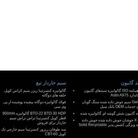
 گابیون
سیم خاردار تیغ
گواهینامه ISO گالوانیزه سبدهای گابیون
گالوانیزه کنسرتینا ريزر سیم کراس کویل
رد Astm A975
حلقه های دوگانه
Galfan سیم جوش داده شده سنگ گویان
فولاد گالوانیزه دوگانه پیچیده پوشیده از پی
دمات OEM بانک سیل
وی سی
ه گابيون شش گوشه اي گالوانيزه شده
BTO-22 BTO-30 HDP گالوانیزه 900mm
قطر کویل کنسرتینا تراش تراش سیم
4 X 4 جوشان جوش داده شده جوش داده
خاردار برای فروش
یژگی کشش پذیر Solid Recyclable
سد طوفان ريزور کنسرتينا سيم خارجي تک
کويل CBT-60