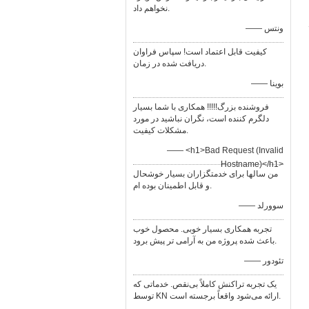
نخواهم داد.
—— ونتس
کیفیت قابل اعتماد است! سپاس فراوان
دریافت شده در زمان.
—— بوینا
فروشنده بزرگ!!!!! همکاری با شما بسیار
دلگرم کننده است، نگران نباشید در مورد
مشکلات کیفیت.
—— <h1>Bad Request (Invalid
Hostname)</h1>
من سالها برای خدمتگزاران بسیار خوشحال
و قابل اطمینان بوده ام.
—— سوورلد
تجربه همکاری بسیار خوبی. محصول خوب
باعث شده پروژه من به آرامی تر پیش برود.
—— تئودور
یک تجربه تراکنش کاملاً بی‌نقص. خدماتی که
توسط KN ارائه می‌شود واقعاً برجسته است.