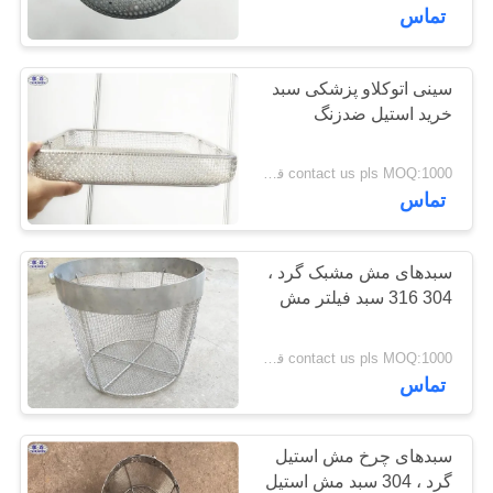
کنترل
تماس
کیفیت
سینی اتوکلاو پزشکی سبد
92
خرید استیل ضدزنگ
با
موانع پایه دفاع
ما
contact us pls MOQ:1000 قطعه
تماس
تماس
بگیرید
سبدهای مش مشبک گرد ،
304 316 سبد فیلتر مش
اخبار
112
contact us pls MOQ:1000 قطعه
شن و ماسه موانع پر
درخواست
تماس
قیمت
شده
سبدهای چرخ مش استیل
نقشه
گرد ، 304 سبد مش استیل