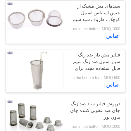
سبدهای مش مشبک از
جنس استنلس استیل
160
کوچک ، ظروف سبد سیم
فلزی با دوام
pls contact us in the bottom MOQ:1000 قطعه
سیم ضد تانک
تماس
فیلتر مش دار ضد زنگ
سیم استیل ضد زنگ سیم
قابل استفاده مجدد برای
آبجو
18
pls contact us by email in the bottom form MOQ:500 قطعه
تماس
مانع سیم دید کم MZP
درپوش فیلتر سبد ضد زنگ
چای ضد عفونی کننده چای
بدون بور
pls contact us in the bottom MOQ:1000 قطعه