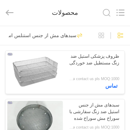
KN
Wire
Mesh
محصولات
Co.,
Ltd..
All
Rights
Reserved.
خانه
301
سبدهای مش از جنس استنلس استیل
مانع دفاعی
محصولات
ظروف پزشکی استیل ضد
زنگ مستطیل ضد خوردگی
درباره
ما
contact us pls MOQ:1000 قطعه
تماس
291
بازدید
از
سبدهای مش از جنس
مانع نظامی
استیل ضد زنگ سفارشی با
کارخانه
سوراخ مش سوراخ شده
contact us pls MOQ:1000 قطعه