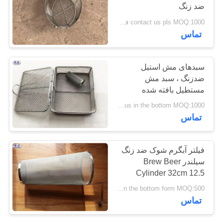
ضد زنگ
سایت
contact us pls MOQ:1000 قطعه
207
تماس
حریم
خصوصی
سیم خاردار تیغ
سبدهای مش استیل
ضدزنگ ، سبد مش
مستطیل بافته شده
pls contact us in the bottom MOQ:1000 قطعه
تماس
159
فیلتر آبگرم شوک ضد زنگ
سیلندر Brew Beer
سیم خاردار امنیتی
Cylinder 32cm 12.5
"اندازه یا در صورت نیاز
pls contact us by email in the bottom form MOQ:500 قطعه
تماس