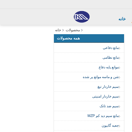
خانه
محصولات
خانه
همه محصولات
مانع دفاعی
مانع نظامی
موانع پایه دفاع
شن و ماسه موانع پر شده
سیم خاردار تیغ
سیم خاردار امنیتی
سیم ضد تانک
مانع سیم دید کم MZP
جعبه گابیون