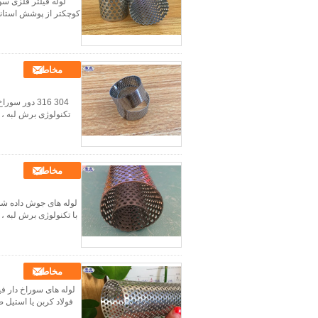
کوچکتر از پوشش استاندا
مخاطب
304 316 دور
تکنولوژی برش لبه ، ک
مخاطب
لوله های جوش داده شد
با تکنولوژی برش لبه ، 
مخاطب
لوله های سوراخ دار فی
فولاد کربن یا استیل 