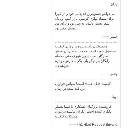
—— آيدان
می‌خواهم عمیق‌ترین قدردانی خود را از کورا
برای مهمان‌نوازی گرمش ابراز کنم. این یک
سفر بسیار دلپذیر به چین بود و برای من
بسیار مفید بود.
—— جیمز
محصول دریافت شده در زمان. کیفیت
محصول خوب است. خدمات مشتریان بسیار
سازگار است. بدون هیچ زحمتی معامله
رایگان بار دیگر بار دیگر سفارش دوباره
نخواهم داد.
—— ونتس
کیفیت قابل اعتماد است! سپاس فراوان
دریافت شده در زمان.
—— بوینا
فروشنده بزرگ!!!!! همکاری با شما بسیار
دلگرم کننده است، نگران نباشید در مورد
مشکلات کیفیت.
—— <h1>Bad Request (Invalid