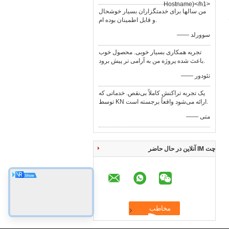
Hostname)</h1>
من سالها برای خدمتگزاران بسیار خوشحال
و قابل اطمینان بوده ام.
—— سوورلد
تجربه همکاری بسیار خوبی. محصول خوب
باعث شده پروژه من به آرامی تر پیش برود.
—— تئودور
یک تجربه تراکنش کاملاً بی‌نقص. خدماتی که
توسط KN ارائه می‌شود واقعاً برجسته است.
—— متی
چت IM آنلاین در حال حاضر