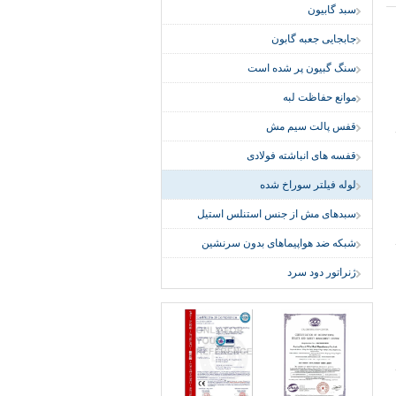
سبد گابیون
جابجایی جعبه گابون
سنگ گبیون پر شده است
موانع حفاظت لبه
قفس پالت سیم مش
قفسه های انباشته فولادی
لوله فیلتر سوراخ شده
سبدهای مش از جنس استنلس استیل
شبکه ضد هواپیماهای بدون سرنشین
ژنراتور دود سرد