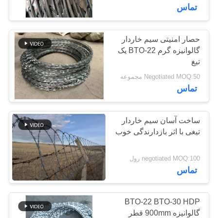
کنترل
تماس
کیفیت
حصار امنیتی سیم خاردار
92
گالوانیزه گرم BTO-22 یک
با
تیغ
موانع پایه دفاع
ما
Negotiated MOQ:50 مجموعه
تماس
تماس
بگیرید
ساخت آسان سیم خاردار
تیغی با اثر بازدارندگی خوب
اخبار
112
negotiated MOQ:100 رول
شن و ماسه موانع پر
درخواست
تماس
قیمت
شده
BTO-22 BTO-30 HDP
نقشه
گالوانیزه 900mm قطر