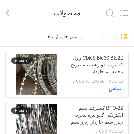
KN
Wire
Mesh
محصولات
Co.,
Ltd..
All
Rights
Reserved.
خانه
301
سیم خاردار تیغ
مانع دفاعی
محصولات
Cbt65 Bto30 Bto22 رول
کنسرتینا دو رشته تیغه برنج
درباره
تیغه سیم خاردار
ما
USD 80~150/SET MOQ:10 تن
تماس
291
بازدید
از
BTO-22 کنسرتینا سیم
مانع نظامی
الکتریکی گالوانیزه نیجریه
کارخانه
ريزر سیم خاردار ريزر سیم
قیمت در هر رول
USD MOQ:10 تن