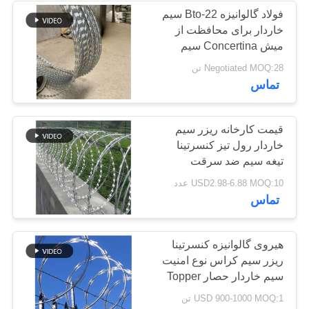
فولاد گالوانیزه Bto-22 سیم
خاردار برای محافظت از
160
میش Concertina سیم
خاردار
Negotiated MOQ:28 تن
سیم ضد تانک
تماس
قیمت کارخانه ريزر سیم
خاردار رول تیز کنسرتینا
تیغه سیم ضد سرقت
امنیت حصار سیم شبكه
18
USD2.98-6.88 MOQ:10 عدد
برای فروش
تماس
مانع سیم دید کم MZP
هیروی گالوانیزه کنسرتینا
ریزر سیم کراس نوع امنیت
سیم خاردار حصار Topper
USD 900-1000 MOQ:1 تن