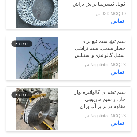
کویل کنسرتینا تراش تراش
سایت
سیم خاردار برای فروش
USD MOQ:10 تن
207
تماس
حریم
خصوصی
سیم خاردار تیغ
سیم تیغ، سیم تیغ برای
حصار سیمی، سیم تراشی
استیل گالوانیزه و استنلس
استیل ریبون سیم خاردار
Negotiated MOQ:28 تن
سیم کنسرتینا
تماس
159
سیم تیغه ای گالوانیزه نوار
خاردار سیم مارپیچی
سیم خاردار امنیتی
مقاوم در برابر آب برای
سایت های امن، حصار
Negotiated MOQ:28 تن
مزرعه حفاظت از باغ های
تماس
بیرونی