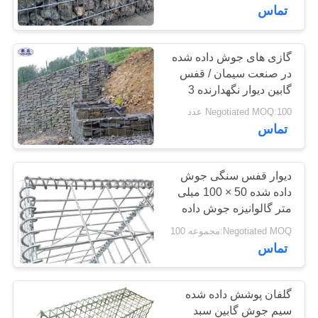
کنترل
تماس
کیفیت
گازی های جوش داده شده
92
در صنعت سیمان / قفس
با
گابین دیوار نگهدارنده 3
موانع پایه دفاع
ما
سال گارانتی
Negotiated MOQ:100 عدد
تماس
تماس
بگیرید
دیوار قفس سنگی جوش
داده شده 50 × 100 میلی
اخبار
متر گالوانیزه جوش داده
112
شده
Negotiated MOQ:مجموعه 100
شن و ماسه موانع پر
درخواست
تماس
قیمت
شده
گلفان پوشش داده شده
نقشه
سیم جوش گابین سبد