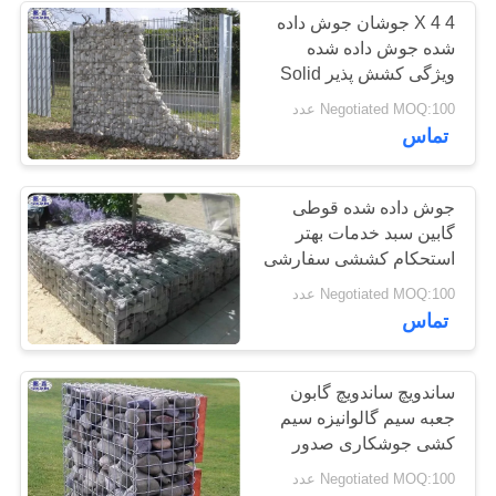
4 X 4 جوشان جوش داده
شده جوش داده شده
160
ویژگی کشش پذیر Solid
Recyclable
Negotiated MOQ:100 عدد
سیم ضد تانک
تماس
جوش داده شده قوطی
گابین سبد خدمات بهتر
استحکام کششی سفارشی
18
Negotiated MOQ:100 عدد
تماس
مانع سیم دید کم MZP
ساندویچ ساندویچ گابون
جعبه سیم گالوانیزه سیم
کشی جوشکاری صدور
گواهینامه ISO
Negotiated MOQ:100 عدد