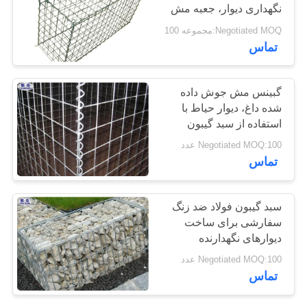
نگهداری دیوار، جعبه مش
سایت
سیم گابون
Negotiated MOQ:مجموعه 100
207
تماس
حریم
خصوصی
سیم خاردار تیغ
گبینس مش جوش داده
شده داغ، دیوار حیاط با
استفاده از سبد گیبون
Negotiated MOQ:100 عدد
تماس
159
سبد گیبون فولاد ضد زنگ
سفارشی برای ساخت
سیم خاردار امنیتی
دیوارهای نگهدارنده
Negotiated MOQ:100 عدد
تماس