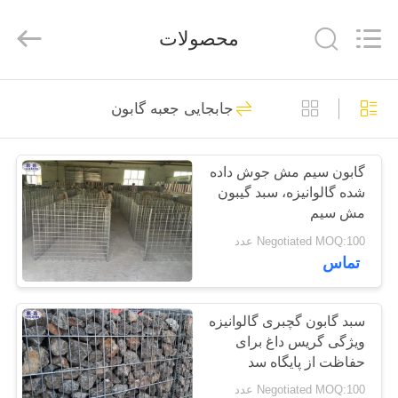
KN
Wire
Mesh
محصولات
Co.,
Ltd..
All
Rights
Reserved.
خانه
301
جابجایی جعبه گابون
مانع دفاعی
محصولات
گابون سیم مش جوش داده
شده گالوانیزه، سبد گیبون
درباره
مش سیم
ما
Negotiated MOQ:100 عدد
تماس
291
بازدید
از
سبد گابون گچبری گالوانیزه
مانع نظامی
ویژگی گریس داغ برای
کارخانه
حفاظت از پایگاه سد
حفاظتی
Negotiated MOQ:100 عدد