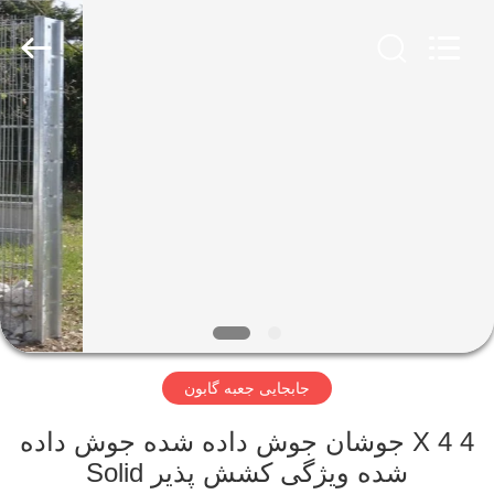
KN
Wire
Mesh
Co.,
Ltd..
All
Rights
Reserved.
خانه
محصولات
درباره
ما
بازدید
جابجایی جعبه گابون
از
کارخانه
4 X 4 جوشان جوش داده شده جوش داده
شده ویژگی کشش پذیر Solid