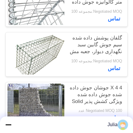
متر گالوانیزه جوش داده
سایت
شده
Negotiated MOQ:مجموعه 100
تماس
حریم
خصوصی
گلفان پوشش داده شده
سیم جوش گابین سبد
نگهداری دیوار، جعبه مش
سیم گابون
Negotiated MOQ:مجموعه 100
تماس
4 X 4 جوشان جوش داده
شده جوش داده شده
ویژگی کشش پذیر Solid
Recyclable
Negotiated MOQ:100 عدد
تماس
Julia