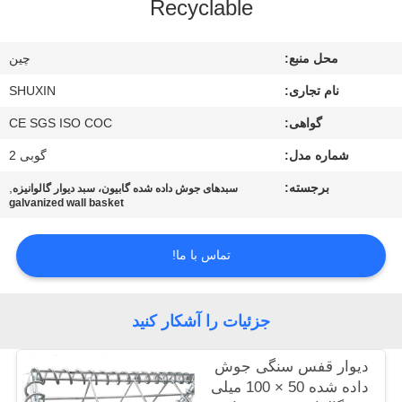
Recyclable
کنترل
کیفیت
محل منبع:
چين
نام تجاری:
SHUXIN
با
گواهی:
CE SGS ISO COC
ما
شماره مدل:
گوبی 2
تماس
بگیرید
برجسته:
,
سبدهای جوش داده شده گابیون، سبد دیوار گالوانیزه
galvanized wall basket
اخبار
تماس با ما!
درخواست
جزئیات را آشکار کنید
قیمت
دیوار قفس سنگی جوش
داده شده 50 × 100 میلی
نقشه