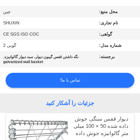
کنترل
محل منبع:
چين
کیفیت
نام تجاری:
SHUXIN
با
گواهی:
CE SGS ISO COC
ما
شماره مدل:
گوبی 2
تماس
برجسته:
,
نگه داشتن قفس گیبون دیوار، سبد دیوار گالوانیزه
galvanized wall basket
بگیرید
تماس با ما!
اخبار
جزئیات را آشکار کنید
درخواست
قیمت
دیوار قفس سنگی جوش
داده شده 50 × 100 میلی
متر گالوانیزه جوش داده
نقشه