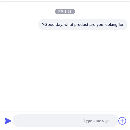
کنترل
1:58 PM
کیفیت
Good day, what product are you looking for?
با
ما
تماس
بگیرید
اخبار
درخواست
1 میلیمتر مانع هسکو 1.37m x 1.06m x 10m دفاع از سیل فولاد
قیمت
گالوانیزه
مانع دفاعی
2025-11-03
1150 نظرات
نقشه