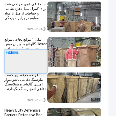
سد دفاعی قوی طراحی شده
برای کنترل سیل دفاع نظامی
و حفاظت از هتل با مواد
مقاوم در برابر خوردگی
مانع دفاعی
00:34
2026-02-04
ملی 1 موانع دفاعی موانع
Hesco گالوانیزه آویزان میش
پیش ساخته کنترل سیلاب
های نظامی استحکامات آسان
مونتاژ
مانع دفاعی
00:45
2026-02-04
عرضه حرفه ایبر حسب
نیازسنگ دفاعی تاشو دیوار
امنیتی گالوانیزه سیلابسنگ
دفاعی انفجارسنگ نگهدارنده
مانع دفاعی
00:28
2026-02-03
Heavy Duty Defensive
Barriers Defensive Bag