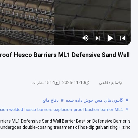
roof Hesco Barriers ML1 Defensive Sand Wall
مانع دفاعی
2025-11-10
1514 نظرات
#
گابيون هاي مش جوش داده شده
#
دفاع مانع
osion welded hesco barriers,explosion-proof bastion barrier ML1
#
iers ML1 Defensive Sand Wall Barrier Bastion Defensive Barrier 's
undergoes double-coating treatment of hot-dip galvanizing + zinc...