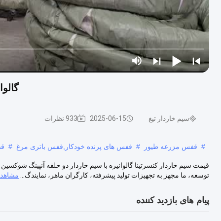
گالوا
سیم خاردار تیغ
2025-06-15
933 نظرات
#
قفس مزرعه طیور
#
قفس های پرنده خودکار,قفس باتری مرغ
#
قف
قیمت سیم خاردار کنسرتینا گالوانیزه با سیم خاردار دو حلقه آنپینگ شوکسی
توسعه، ما مجهز به تجهیزات تولید پیشرفته، کارگران ماهر، نمایندگ...
مشاهده
پیام های بازدید کننده