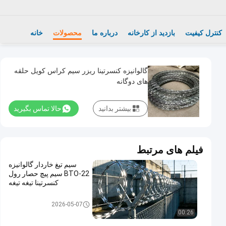
کنترل کیفیت
بازدید از کارخانه
درباره ما
محصولات
خانه
گالوانیزه کنسرتینا ريزر سیم کراس کویل حلقه
های دوگانه
بیشتر بدانید
حالا تماس بگیرید
فیلم های مرتبط
سیم تیغ خاردار گالوانیزه
BTO-22 سیم پیچ حصار رول
کنسرتینا تیغه تیغه
سیم خاردار تیغ
2026-05-07
00:26