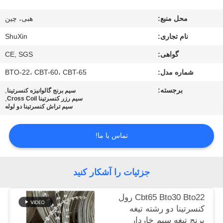
کنترل
محل منبع:
هبی، چین
کیفیت
نام تجاری:
ShuXin
با
گواهی:
CE, SGS
ما
شماره مدل:
BTO-22، CBT-60، CBT-65
تماس
برجسته:
,
سیم برنج گالوانیزه کنسرتینا
,
سیم رزر کنسرتینا Cross Coil
بگیرید
سیم تراش کنسرتینا دو لوله
اخبار
تماس با ما!
درخواست
جزئیات را آشکار کنید
قیمت
Cbt65 Bto30 Bto22 رول
کنسرتینا دو رشته تیغه
نقشه
برنج تیغه سیم خاردار