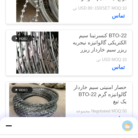
سایت
USD 80~150/SET MOQ:10 تن
تماس
حریم
BTO-22 کنسرتینا سیم
خصوصی
الکتریکی گالوانیزه نیجریه
ريزر سیم خاردار ريزر
سیم قیمت در هر رول
USD MOQ:10 تن
تماس
حصار امنیتی سیم خاردار
گالوانیزه گرم BTO-22
یک تیغ
Negotiated MOQ:50 مجموعه
تماس