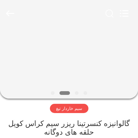
KN
Wire
Mesh
Co.,
Ltd..
All
Rights
Reserved.
خانه
محصولات
درباره
ما
بازدید
سیم خاردار تیغ
از
کارخانه
گالوانیزه کنسرتینا ريزر سیم کراس کویل
حلقه های دوگانه