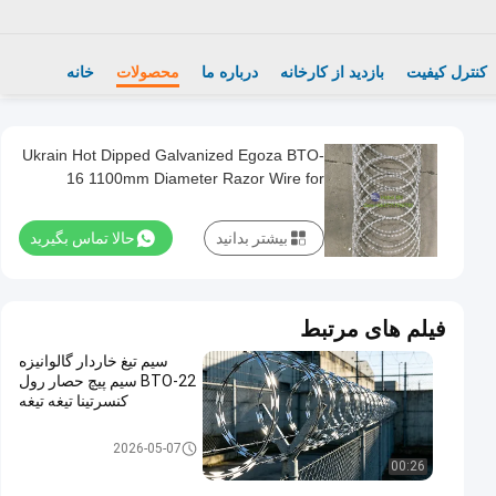
کنترل کیفیت
بازدید از کارخانه
درباره ما
محصولات
خانه
Ukrain Hot Dipped Galvanized Egoza BTO-
16 1100mm Diameter Razor Wire for
Border Protection Fence
بیشتر بدانید
حالا تماس بگیرید
فیلم های مرتبط
سیم تیغ خاردار گالوانیزه
BTO-22 سیم پیچ حصار رول
کنسرتینا تیغه تیغه
سیم خاردار تیغ
2026-05-07
00:26