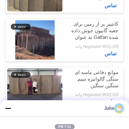
تماس
سایت
کانتینر پر از زمین برای
حریم
جعبه گابیون جوش داده
خصوصی
شده Galfan به عنوان
موانع نظامی Hesco
Negotiated MOQ:100 واحد
تماس
موانع دفاعی ماسه ای
سنگی گالوانیزه سیم
سنگین سنگین
Negotiated MOQ:100 واحد
تماس
Julia
دسته بندی های محبوب
همه
7:11 PM