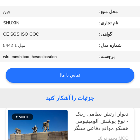
کنترل
محل منبع:
چين
کیفیت
نام تجاری:
SHUXIN
با
گواهی:
CE SGS ISO COC
ما
شماره مدل:
میل 1 5442
تماس
برجسته:
,
wire mesh box
hesco bastion
بگیرید
تماس با ما!
اخبار
جزئیات را آشکار کنید
درخواست
دیوار ارتش نظامی زینک
قیمت
- نوع پوشش آلومینیومی
هسکو موانع دفاعی سنگر
مانع برای سیل
نقشه
MOQ:مجموعه 10