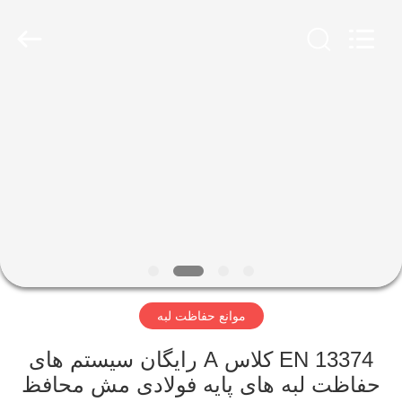
KN
Wire
Mesh
Co.,
Ltd..
All
Rights
Reserved.
خانه
محصولات
درباره
ما
بازدید
موانع حفاظت لبه
از
کارخانه
EN 13374 کلاس A رایگان سیستم های
حفاظت لبه های پایه فولادی مش محافظ