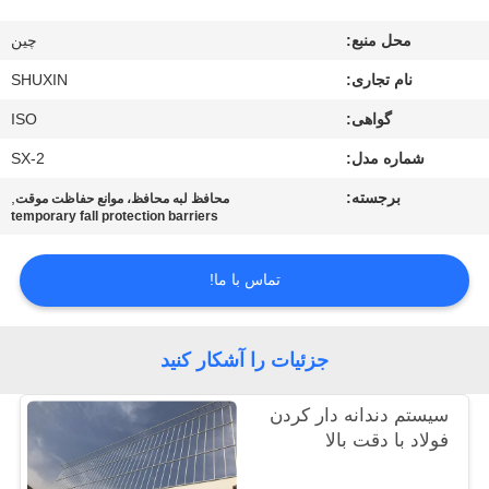
کنترل
محل منبع:
چين
کیفیت
نام تجاری:
SHUXIN
با
گواهی:
ISO
ما
شماره مدل:
SX-2
تماس
برجسته:
,
محافظ لبه محافظ، موانع حفاظت موقت
temporary fall protection barriers
بگیرید
تماس با ما!
اخبار
جزئیات را آشکار کنید
درخواست
قیمت
سیستم دندانه دار کردن
فولاد با دقت بالا
نقشه