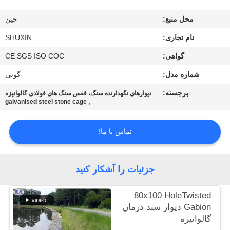
کنترل
محل منبع:
چين
کیفیت
نام تجاری:
SHUXIN
با
گواهی:
CE SGS ISO COC
ما
شماره مدل:
گوبی
تماس
برجسته:
دیوارهای نگهدارنده سنگ، قفس سنگ های فولادی گالوانیزه
,
galvanised steel stone cage
بگیرید
تماس با ما!
اخبار
جزئیات را آشکار کنید
درخواست
قیمت
80x100 HoleTwisted
Gabion دیوار سبد درمان
گالوانیزه
نقشه