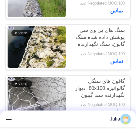
Negotiated MOQ:100 عدد
سایت
تماس
حریم
سنگ های پی وی سی
خصوصی
پوشش داده شده سنگ
گابون، سنگ نگهدارنده
دیوار قفس گابین
Negotiated MOQ:100 عدد
تماس
گافون های سنگی
گالوانیزه 80x100، دیوار
نگهدارنده سبد گیبون
Negotiated MOQ:100 عدد
تماس
Julia