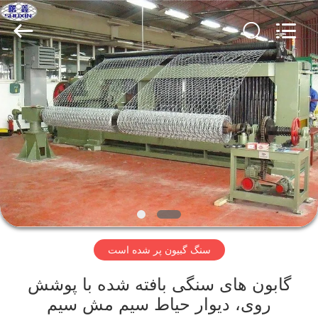
KN
Wire
Mesh
Co.,
Ltd..
All
Rights
Reserved.
خانه
محصولات
درباره
ما
بازدید
سنگ گبیون پر شده است
از
کارخانه
گابون های سنگی بافته شده با پوشش
روی، دیوار حیاط سیم مش سیم