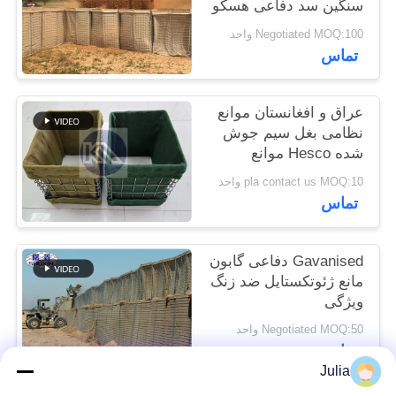
سنگین سد دفاعی هسکو
سایت
Negotiated MOQ:100 واحد
تماس
حریم
خصوصی
عراق و افغانستان موانع
نظامی بغل سیم جوش
شده Hesco موانع
دفاعی با پارچه
pla contact us MOQ:10 واحد
ژئوتکستیل
تماس
Gavanised دفاعی گابون
مانع ژئوتکستایل ضد زنگ
ویژگی
Negotiated MOQ:50 واحد
تماس
Julia