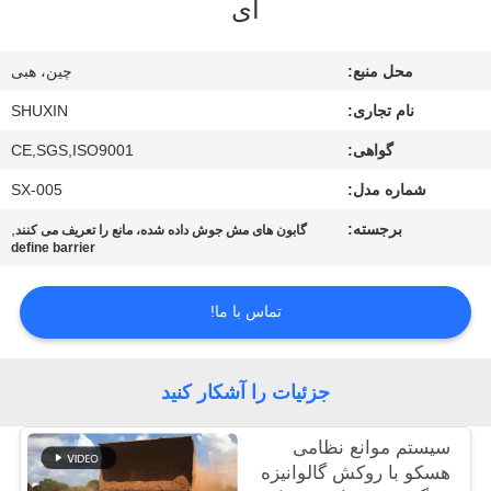
ای
کنترل
کیفیت
محل منبع:
چین، هبی
نام تجاری:
SHUXIN
با
گواهی:
CE,SGS,ISO9001
ما
شماره مدل:
SX-005
تماس
بگیرید
برجسته:
,
گابون های مش جوش داده شده، مانع را تعریف می کنند
define barrier
اخبار
تماس با ما!
درخواست
جزئیات را آشکار کنید
قیمت
سیستم موانع نظامی
هسکو با روکش گالوانیزه
نقشه