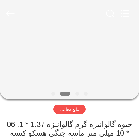
KN
Wire
Mesh
Co.,
Ltd..
All
Rights
Reserved.
خانه
محصولات
درباره
ما
بازدید
مانع دفاعی
از
کارخانه
جیوه گالوانیزه گرم گالوانیزه 1.37 * 1..06
* 10 میلی متر ماسه جنگی هسکو کیسه