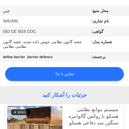
کنترل
محل منبع:
چين
کیفیت
نام تجاری:
SHUXIN
با
گواهی:
ISO CE SGS COC
ما
شماره مدل:
جعبه گابون نظامی جوش داده شده، جعبه گابون
نظامی نظامی
تماس
برجسته:
,
define barrier
barrier defence
بگیرید
تماس با ما!
اخبار
جزئیات را آشکار کنید
درخواست
قیمت
سیستم موانع نظامی
هسکو با روکش گالوانیزه
سنگین سد دفاعی هسکو
نقشه