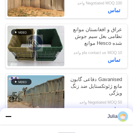
Negotiated MOQ:100 واحد
سایت
تماس
حریم
عراق و افغانستان موانع
خصوصی
نظامی بغل سیم جوش
شده Hesco موانع
دفاعی با پارچه
pla contact us MOQ:10 واحد
ژئوتکستیل
تماس
Gavanised دفاعی گابون
مانع ژئوتکستایل ضد زنگ
ویژگی
Negotiated MOQ:50 واحد
تماس
Julia