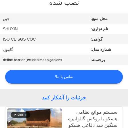
نصب شده
کنترل
کیفیت
محل منبع:
چين
نام تجاری:
SHUXIN
با
گواهی:
ISO CE SGS COC
ما
شماره مدل:
گابیون
تماس
بگیرید
برجسته:
,
define barrier
welded mesh gabions
تماس با ما!
اخبار
درخواست
جزئیات را آشکار کنید
قیمت
سیستم موانع نظامی
هسکو با روکش گالوانیزه
نقشه
سنگین سد دفاعی هسکو