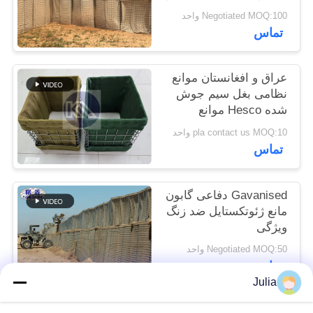
سایت
Negotiated MOQ:100 واحد
تماس
حریم
عراق و افغانستان موانع
خصوصی
نظامی بغل سیم جوش
شده Hesco موانع
دفاعی با پارچه
pla contact us MOQ:10 واحد
ژئوتکستیل
تماس
Gavanised دفاعی گابون
مانع ژئوتکستایل ضد زنگ
ویژگی
Negotiated MOQ:50 واحد
تماس
Julia