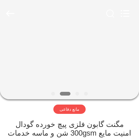
KN
Wire
Mesh
Co.,
Ltd..
All
Rights
Reserved.
خانه
محصولات
درباره
ما
بازدید
مانع دفاعی
از
کارخانه
مگنت گابون فلزی پیچ خورده گودال
امنیت مایع 300gsm شن و ماسه خدمات