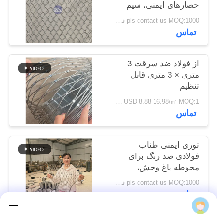
حصارهای ایمنی، سیم
سایت
توری سیمی استفاده می
pls contact us MOQ:1000 قطعه
کند
تماس
حریم
خصوصی
از فولاد ضد سرقت 3
متری × 3 متری قابل
تنظیم
USD 8.88-16.98/㎡ MOQ:1 قطعه
تماس
توری ایمنی طناب
فولادی ضد زنگ برای
محوطه باغ وحش،
انعطاف پذیر، 1 میلی‌متر،
pls contact us MOQ:1000 قطعه
ضد پهپاد
تماس