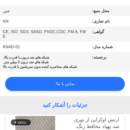
کنترل
محل منبع:
چين
کیفیت
نام تجاری:
KN
با
گواهی:
CE, ISO, SGS, SASO, PVOC,COC, FM A, FM
E
ما
شماره مدل:
KNAD-01
تماس
برجسته:
,
شبكه هاي ضد درون با قدرت بالا
بگیرید
,
شبكه هاي ضد درون 3 ميلي متر
شبکه های محاصره کننده بدون سرنشین با قدرت بالا
اخبار
تماس با ما!
درخواست
جزئیات را آشکار کنید
قیمت
ارتش اوکراین از توری
نقشه
ضد پهپاد محافظ زنگ،