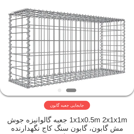
KN
Wire
Mesh
Co.,
Ltd..
All
Rights
Reserved.
خانه
محصولات
درباره
ما
بازدید
جابجایی جعبه گابون
از
کارخانه
1x1x0.5m 2x1x1m جعبه گالوانیزه جوش
مش گابون، گابون سنگ کاج نگهدارنده