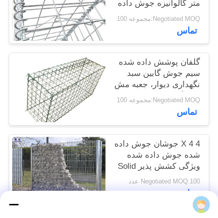
متر گالوانیزه جوش داده
سایت
شده
Negotiated MOQ:مجموعه 100
تماس
حریم
خصوصی
گلفان پوشش داده شده
سیم جوش گابین سبد
نگهداری دیوار، جعبه مش
سیم گابون
Negotiated MOQ:مجموعه 100
تماس
4 X 4 جوشان جوش داده
شده جوش داده شده
ویژگی کشش پذیر Solid
Recyclable
Negotiated MOQ:100 عدد
تماس