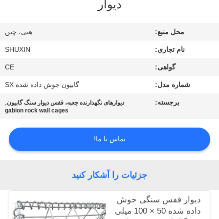
دیوار
کنترل
کیفیت
محل منبع:
هبی، چین
نام تجاری:
SHUXIN
با
گواهی:
CE
ما
شماره مدل:
گابیون جوش داده شده SX
تماس
بگیرید
برجسته:
,
دیوارهای نگهدارنده جعبه، قفس دیوار سنگ گابیون
gabion rock wall cages
اخبار
تماس با ما!
درخواست
جزئیات را آشکار کنید
قیمت
دیوار قفس سنگی جوش
داده شده 50 × 100 میلی
نقشه