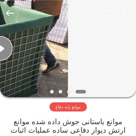
KN
Wire
Mesh
Co.,
Ltd..
All
Rights
Reserved.
خانه
محصولات
درباره
ما
بازدید
موانع پایه دفاع
از
کارخانه
موانع باستانی جوش داده شده موانع
ارتش دیوار دفاعی ساده عملیات اثبات