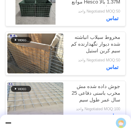
1.37M بالا Hesco موانع
سایت
جوش گابيون جعبه
Negotiated MOQ:50 واحد
پوشیده با پارچه
تماس
ژئوتکستیل
حریم
خصوصی
مخروط سیلاب انباشته
شده دیوار نگهدارنده کم
سیم کربن استیل
Negotiated MOQ:50 واحد
تماس
جوش داده شده مش
مخرب باسنی دفاعی 25
سال عمر طول سیم
کربن کم
Negotiated MOQ:100 واحد
تماس