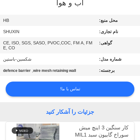
آب و هوا
کنترل
کیفیت
محل منبع:
HB
نام تجاری:
SHUXIN
با
گواهی:
CE, ISO, SGS, SASO, PVOC,COC, FM A, FM
ما
E, CO
تماس
شماره مدل:
شکسین-باستین
بگیرید
برجسته:
,
defence barrier
wire mesh retaining wall
اخبار
تماس با ما!
درخواست
جزئیات را آشکار کنید
قیمت
کار سنگین 3 اینچ میش
سوراخ گابيون سبد MIL1
نقشه