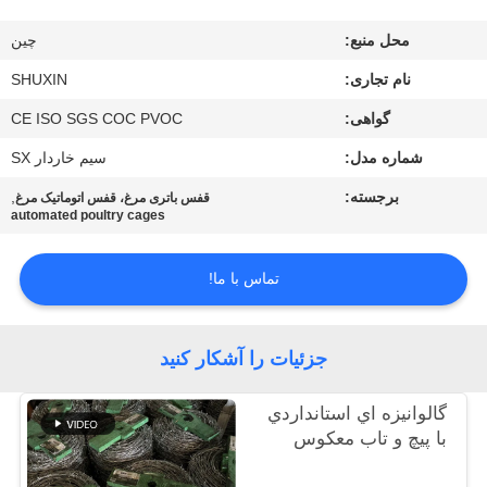
کنترل
محل منبع:
چين
کیفیت
نام تجاری:
SHUXIN
با
گواهی:
CE ISO SGS COC PVOC
ما
شماره مدل:
سیم خاردار SX
تماس
برجسته:
,
قفس باتری مرغ، قفس اتوماتیک مرغ
automated poultry cages
بگیرید
تماس با ما!
اخبار
جزئیات را آشکار کنید
درخواست
قیمت
گالوانيزه اي استانداردي
با پیچ و تاب معکوس
نقشه