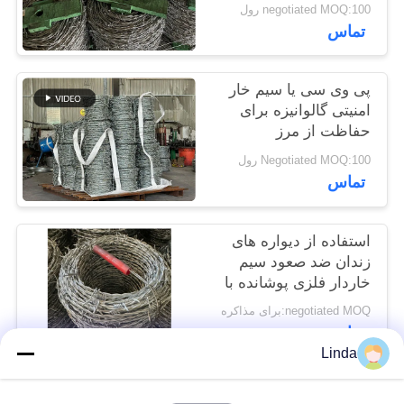
negotiated MOQ:100 رول
سایت
تماس
حریم
پی وی سی یا سیم خار
خصوصی
امنیتی گالوانیزه برای
حفاظت از مرز
Negotiated MOQ:100 رول
تماس
استفاده از دیواره های
زندان ضد صعود سیم
خاردار فلزی پوشانده با
یک رشته PVC
negotiated MOQ:برای مذاکره
تماس
Linda