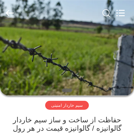
KN
Wire
Mesh
Co.,
Ltd..
All
Rights
Reserved.
خانه
محصولات
درباره
ما
بازدید
سیم خاردار امنیتی
از
کارخانه
حفاظت از ساخت و ساز سیم خاردار
گالوانیزه / گالوانیزه قیمت در هر رول