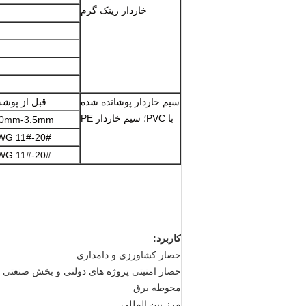
خاردار زینک گرم
سیم خاردار پوشانده شده
قبل از پوش
با PVC؛ سیم خاردار PE
.0mm-3.5mm
WG 11#-20#
WG 11#-20#
کاربرد:
حصار کشاورزی و دامداری
حصار امنیتی پروژه های دولتی و بخش صنعتی
محوطه برق
مرز بین المللی