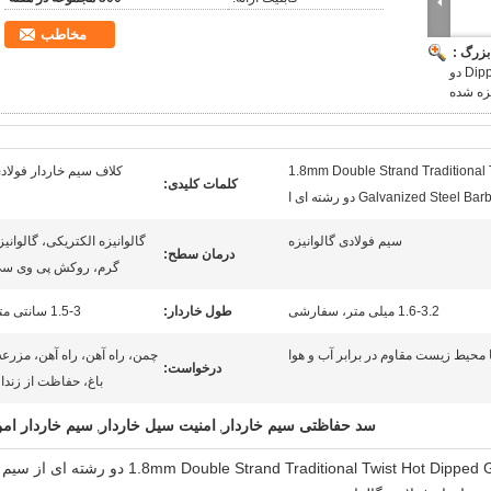
مخاطب
بزرگ :
Dipped Galvanized Steel Barbed Wire Coils.8mm دو
یزه شده
1.8mm Double Strand Traditional 
کلاف سیم خاردار فولاد
کلمات کلیدی:
Galvanized Ste دو رشته ای ا
سیم فولادی گالوانیزه
گالوانیزه الکتریکی، گالوانیز
درمان سطح:
گرم، روکش پی وی س
1.6-3.2 میلی متر، سفارشی
طول خاردار:
1.5-3 سانتی متر
ا محیط زیست مقاوم در برابر آب و هوا
چمن، راه آهن، راه آهن، مزرعه
درخواست:
باغ، حفاظت از زندا
سد حفاظتی سیم خاردار
امنيت سيل خاردار
سیم خاردار ام
,
,
1.8mm Double Strand Traditional Twist Hot Dipped Galvanized Steel Barbed Wire Coils.8mm دو رشته ای از سیم