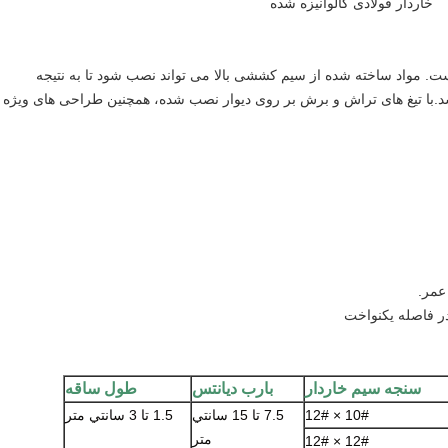
خاردار فولادی گالوانیزه شده
ت. مواد ساخته شده از سیم کششی بالا می تواند نصب شود تا به نتیجه
.با تیغ های تراش و برش بر روی دیوار نصب شده، همچنین طراحی های ویژه
عمر.
ر فاصله یکنواخت
سنجه سیم خاردار
بارب دیانتس
طول ساقه
10# × 12#
7.5 تا 15 سانتي
1.5 تا 3 سانتي متر
متر
12# × 12#