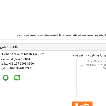
,
ر بلدرچین سیم
سد حفاظتی سیم خاردار,امنيت سيل خاردار,سیم خاردار امن
اطلاعات تماس
Hebei KN Wire Mesh Co., Ltd.
 را به طور مستقیم به ما
Linda
تماس با شخص:
+86 177 1003 8900
تلفن:
86-318-7020290
فکس: