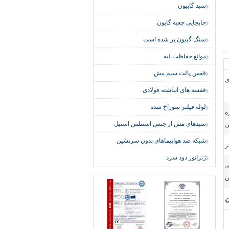
سبد گابیون
جابجایی جعبه گابون
سنگ گبیون پر شده است
موانع حفاظت لبه
قفس پالت سیم مش
ی
قفسه های انباشته فولادی
لوله فیلتر سوراخ شده
ه
سبدهای مش از جنس استنلس استیل
ی
شبکه ضد هواپیماهای بدون سرنشین
ژنراتور دود سرد
،
ن
ن