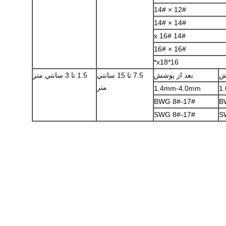
12# × 14#
14# × 14#
14# x 16#
16# × 16#
16*x18*
ش
بعد از پوشش
7.5 تا 15 سانتي
1.5 تا 3 سانتي متر
متر
1.4mm-4.0mm
1
BWG 8#-17#
B
SWG 8#-17#
S