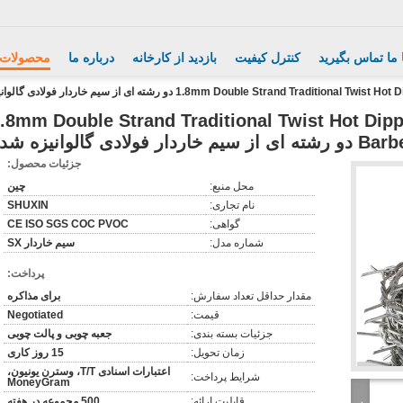
 ما تماس بگیرید
کنترل کیفیت
بازدید از کارخانه
درباره ما
محصولات
1.8mm Double Stran دو رشته ای از سیم خاردار فولادی گالوانیزه شده
.8mm Double Strand Traditional Twist Hot Dip
 گالوانیزه شده
جزئیات محصول:
محل منبع:
چين
نام تجاری:
SHUXIN
گواهی:
CE ISO SGS COC PVOC
شماره مدل:
سیم خاردار SX
پرداخت:
مقدار حداقل تعداد سفارش:
برای مذاکره
قیمت:
Negotiated
جزئیات بسته بندی:
جعبه چوبی و پالت چوبی
زمان تحویل:
15 روز کاری
اعتبارات اسنادی T/T، وسترن یونیون،
شرایط پرداخت:
MoneyGram
قابلیت ارائه:
500 مجموعه در هفته