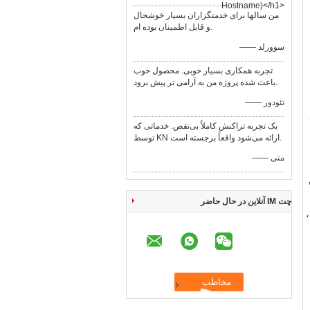
Hostname)</h1>
من سالها برای خدمتگزاران بسیار خوشحال
و قابل اطمینان بوده ام.
—— سوورلد
تجربه همکاری بسیار خوبی. محصول خوب
باعث شده پروژه من به آرامی تر پیش برود.
—— تئودور
یک تجربه تراکنش کاملاً بی‌نقص. خدماتی که
توسط KN ارائه می‌شود واقعاً برجسته است.
—— متی
چت IM آنلاین در حال حاضر
فولاد،