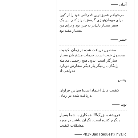
—— آيدان
می‌خواهم عمیق‌ترین قدردانی خود را از کورا
برای مهمان‌نوازی گرمش ابراز کنم. این یک
سفر بسیار دلپذیر به چین بود و برای من
بسیار مفید بود.
—— جیمز
محصول دریافت شده در زمان. کیفیت
محصول خوب است. خدمات مشتریان بسیار
سازگار است. بدون هیچ زحمتی معامله
رایگان بار دیگر بار دیگر سفارش دوباره
نخواهم داد.
—— ونتس
کیفیت قابل اعتماد است! سپاس فراوان
دریافت شده در زمان.
—— بوینا
فروشنده بزرگ!!!!! همکاری با شما بسیار
دلگرم کننده است، نگران نباشید در مورد
مشکلات کیفیت.
—— <h1>Bad Request (Invalid