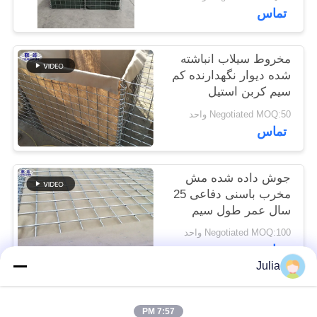
پوشیده با پارچه
تماس
سایت
ژئوتکستیل
مخروط سیلاب انباشته
حریم
شده دیوار نگهدارنده کم
خصوصی
سیم کربن استیل
Negotiated MOQ:50 واحد
تماس
جوش داده شده مش
مخرب باسنی دفاعی 25
سال عمر طول سیم
کربن کم
Negotiated MOQ:100 واحد
تماس
Julia
دسته بندی های محبوب
همه
7:57 PM