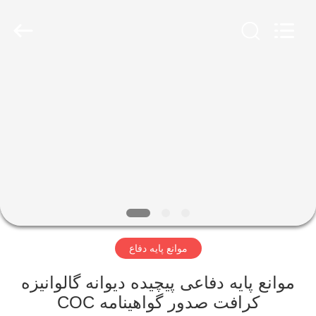
KN
Wire
Mesh
Co.,
Ltd..
All
Rights
Reserved.
خانه
محصولات
درباره
ما
بازدید
موانع پایه دفاع
از
کارخانه
موانع پایه دفاعی پیچیده دیوانه گالوانیزه
کرافت صدور گواهینامه COC