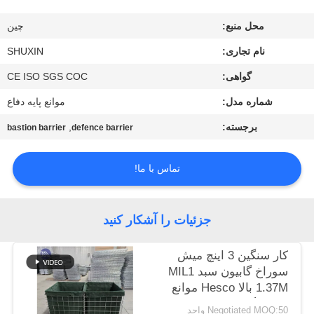
کنترل
محل منبع:
چين
کیفیت
نام تجاری:
SHUXIN
با
گواهی:
CE ISO SGS COC
ما
شماره مدل:
موانع پایه دفاع
تماس
برجسته:
,
bastion barrier
defence barrier
بگیرید
تماس با ما!
اخبار
جزئیات را آشکار کنید
درخواست
کار سنگین 3 اینچ میش
قیمت
سوراخ گابيون سبد MIL1
1.37M بالا Hesco موانع
جوش گابيون جعبه
نقشه
Negotiated MOQ:50 واحد