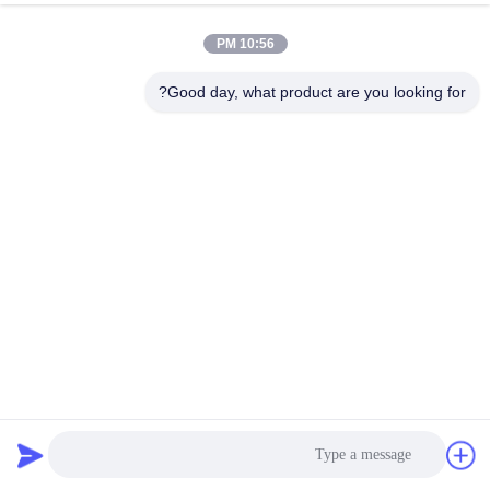
کنترل
10:56 PM
کیفیت
Good day, what product are you looking for?
با
ما
تماس
بگیرید
اخبار
درخواست
قیمت
جعبه گابون نظامی جوش داده شده، جعبه گابون نظامی نظامی
مانع دفاعی
2025-05-24
122 نظرات
نقشه