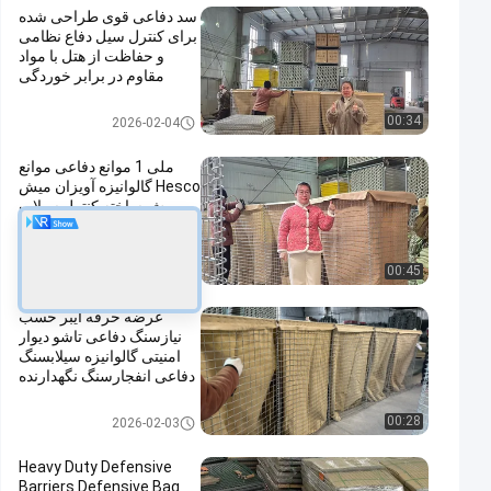
سد دفاعی قوی طراحی شده
برای کنترل سیل دفاع نظامی
و حفاظت از هتل با مواد
مقاوم در برابر خوردگی
مانع دفاعی
00:34
2026-02-04
ملی 1 موانع دفاعی موانع
Hesco گالوانیزه آویزان میش
پیش ساخته کنترل سیلاب
های نظامی استحکامات آسان
مونتاژ
مانع دفاعی
00:45
2026-02-04
عرضه حرفه ایبر حسب
نیازسنگ دفاعی تاشو دیوار
امنیتی گالوانیزه سیلابسنگ
دفاعی انفجارسنگ نگهدارنده
مانع دفاعی
00:28
2026-02-03
Heavy Duty Defensive
Barriers Defensive Bag