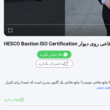
HESCO Bastion ISO Certification
حالا تماس بگیرید
به اشتراک بگذارید
دیوار حصار دفاعی پوشانده شده با استفاده از نظامی نظامی تعریف bastion مانع دفاعی چیست؟ مانع دفاعی یک گابون مدرن است که عمدتا برای کنترل
ده بیشتر
پيغام بذاريد