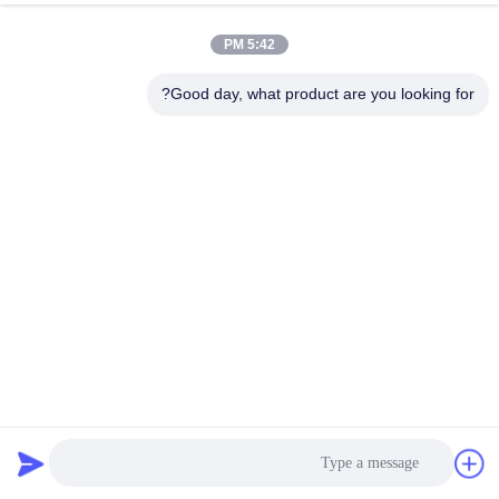
کنترل
5:42 PM
کیفیت
Good day, what product are you looking for?
با
ما
تماس
بگیرید
اخبار
درخواست
گالوانیزه سیم میش دیوار نگهدارنده گابیان کنترل سیلاب رودخانه
قیمت
گابیان سبد بافت
سبد گابیون
2024-04-11
11 نظرات
نقشه