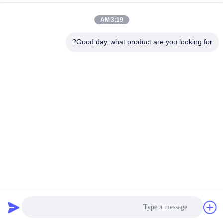
کنترل
3:19 AM
کیفیت
Good day, what product are you looking for?
با
ما
تماس
بگیرید
اخبار
درخواست
سبدهای گابیون 60*80 میلی متری مش سیم شش ضلعی گابیون
قیمت
گالوانیزه با روکش روی
سبد گابیون
2025-05-24
11070 نظرات
نقشه