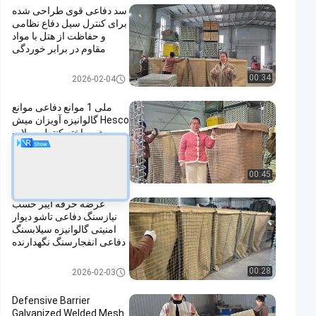
سد دفاعی قوی طراحی شده
برای کنترل سیل دفاع نظامی
و حفاظت از هتل با مواد
مقاوم در برابر خوردگی
مانع دفاعی
00:34
2026-02-04
ملی 1 موانع دفاعی موانع
Hesco گالوانیزه آویزان میش
پیش ساخته کنترل سیلاب
های نظامی استحکامات آسان
مونتاژ
مانع دفاعی
00:45
2026-02-04
عرضه حرفه ایبر حسب
نیازسنگ دفاعی تاشو دیوار
امنیتی گالوانیزه سیلابسنگ
دفاعی انفجارسنگ نگهدارنده
مانع دفاعی
00:28
2026-02-03
Defensive Barrier
Galvanized Welded Mesh