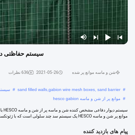
سیستم حفاظتی دیواری 
شن و ماسه موانع پر شده
2021-05-26
636 نظرات
#
sand filled walls,gabion wire mesh boxes, sand barrier
#
سیستم
#
موانع پر از شن و ماسه hesco gabion
موانع پر شن و ماسه HESCO یک سیستم سد چند سلولی است که با ژئوتکستایل پلی ...
پیام های بازدید کننده