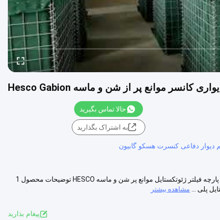
کانسر موانع پر از شن و ماسه Hesco Gabion
حالا تماس بگیرید
به اشتراک بگذارید
 دیوار دفاعی کنسرت هسکو گابیون
سیستم دیوار دفاعی مشخص کننده شن و ماسه پر از شن و ماسه HESCO با پارچه فیلتر ژئوتکستایل موانع پر شن و ماسه HESCO توضیحات محصول 1
مشاهده بیشتر
پيغام بذاريد