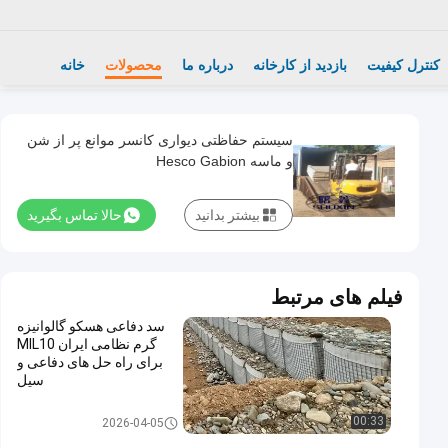
کنترل کیفیت
بازدید از کارخانه
درباره ما
محصولات
خانه
سیستم حفاظتی دیواری کانسر موانع پر از شن
و ماسه Hesco Gabion
بیشتر بدانید
حالا تماس بگیرید
فیلم های مرتبط
سد دفاعی هسکو گالوانیزه
گرم نظامی ایران MIL10
برای راه حل های دفاعی و
سیل
مانع نظامی
00:33
2026-04-05