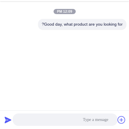
کنترل
12:09 PM
کیفیت
Good day, what product are you looking for?
با
ما
تماس
بگیرید
اخبار
درخواست
موانع دفاع گالوانیزه قابل انعطاف رنگ شن و ماسه طول عمر
قیمت
طولانی
موانع پایه دفاع
2025-06-15
233 نظرات
نقشه