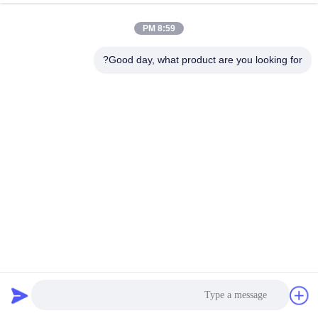
کنترل
8:59 PM
کیفیت
Good day, what product are you looking for?
با
ما
تماس
بگیرید
اخبار
درخواست
دیوار باستانی دیواری گالوانیزه، دیوار انفجاری گازی بافتی جوش
قیمت
داده شده
موانع پایه دفاع
2025-06-15
233 نظرات
نقشه