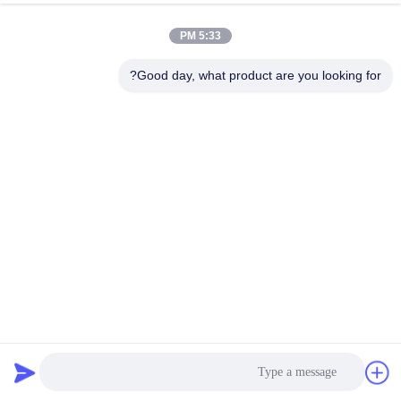
کنترل
5:33 PM
کیفیت
Good day, what product are you looking for?
با
ما
تماس
بگیرید
اخبار
درخواست
نیروی نگهدارنده نظامی شبکه سیم مش برای مقاومت در برابر
قیمت
خوردگی سیستم امنیتی
موانع پایه دفاع
2025-05-24
1005 نظرات
نقشه