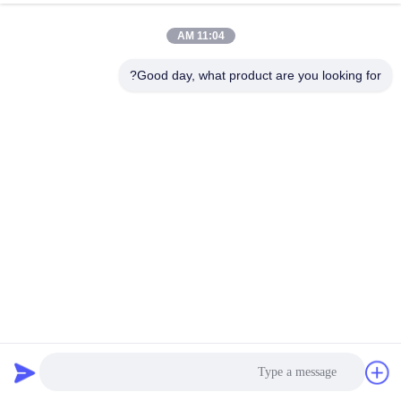
کنترل
11:04 AM
کیفیت
Good day, what product are you looking for?
با
ما
تماس
بگیرید
اخبار
درخواست
سبدهای گابیونی توری گالوانیزه 3mx1mx1m برای محافظت از
قیمت
کانال رودخانه
سبد گابیون
2025-04-09
29 نظرات
نقشه